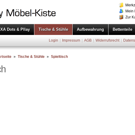
Merkz
Mein 
Zur K
XA Dots & Pllay
Tische & Stühle
Aufbewahrung
Bettenteile
Login
|
Impressum
|
AGB
|
Widerrufsrecht
|
Datens
rtseite
»
Tische & Stühle
»
Spieltisch
ch