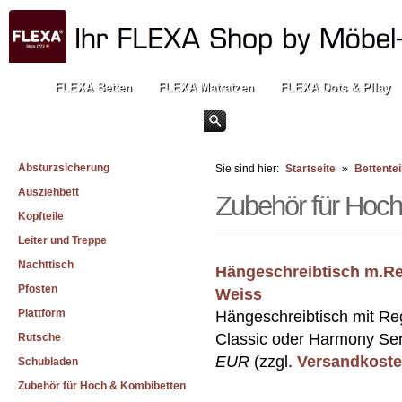
FLEXA Betten
FLEXA Matratzen
FLEXA Dots & Pllay
Absturzsicherung
Sie sind hier:
Startseite
»
Bettentei
Ausziehbett
Zubehör für Hoc
Kopfteile
Leiter und Treppe
Nachttisch
Hängeschreibtisch m.Re
Pfosten
Weiss
Plattform
Hängeschreibtisch mit Re
Classic oder Harmony Ser
Rutsche
EUR
(zzgl.
Versandkost
Schubladen
Zubehör für Hoch & Kombibetten