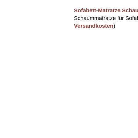
Sofabett-Matratze Scha
Schaummatratze für Sofa
Versandkosten
)