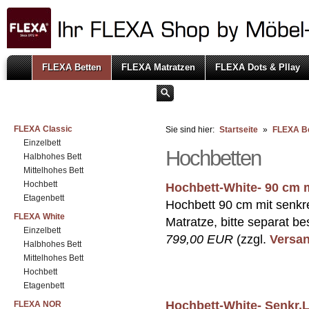
FLEXA Betten
FLEXA Matratzen
FLEXA Dots & Pllay
FLEXA Classic
Sie sind hier:
Startseite
»
FLEXA B
Einzelbett
Hochbetten
Halbhohes Bett
Mittelhohes Bett
Hochbett
Hochbett-White- 90 cm m
Etagenbett
Hochbett 90 cm mit senkr
FLEXA White
Matratze, bitte separat be
Einzelbett
799,00 EUR
(zzgl.
Versa
Halbhohes Bett
Mittelhohes Bett
Hochbett
Etagenbett
Hochbett-White- Senkr.L
FLEXA NOR