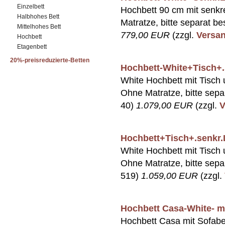
Einzelbett
Hochbett 90 cm mit senkr
Halbhohes Bett
Matratze, bitte separat be
Mittelhohes Bett
779,00 EUR
(zzgl.
Versa
Hochbett
Etagenbett
20%-preisreduzierte-Betten
Hochbett-White+Tisch+.
White Hochbett mit Tisch 
Ohne Matratze, bitte sepa
40)
1.079,00 EUR
(zzgl.
V
Hochbett+Tisch+.senkr.
White Hochbett mit Tisch 
Ohne Matratze, bitte sepa
519)
1.059,00 EUR
(zzgl.
Hochbett Casa-White- mi
Hochbett Casa mit Sofabet