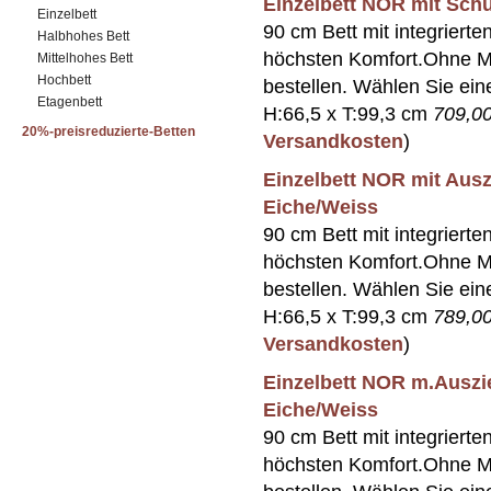
Einzelbett NOR mit Sch
Einzelbett
90 cm Bett mit integrierte
Halbhohes Bett
höchsten Komfort.Ohne Mat
Mittelhohes Bett
Hochbett
bestellen. Wählen Sie ein
Etagenbett
H:66,5 x T:99,3 cm
709,0
20%-preisreduzierte-Betten
Versandkosten
)
Einzelbett NOR mit Ausz
Eiche/Weiss
90 cm Bett mit integrierte
höchsten Komfort.Ohne Mat
bestellen. Wählen Sie ein
H:66,5 x T:99,3 cm
789,0
Versandkosten
)
Einzelbett NOR m.Auszi
Eiche/Weiss
90 cm Bett mit integrierte
höchsten Komfort.Ohne Mat