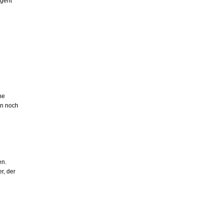
 geht
he
en noch
en.
r, der