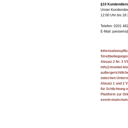
§10 Kundendien
Unser Kundendien
12:00 Uhr bis 18:
Telefon: 0201 48
E-Mail: juessen
Informationspfli
Streitbeilegungs
Absatz 2 Nr. 3 V
info@moebel-kist
außergerichtliche
zwischen Unterne
Absatz 1 und 2 V
für Schlichtung e
Plattform zur On
event=main.hom