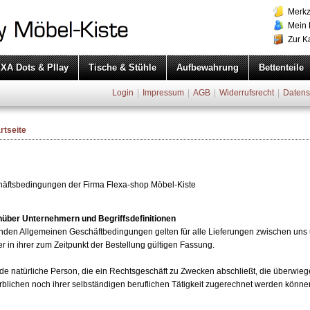
Merkz
Mein 
Zur K
XA Dots & Pllay
Tische & Stühle
Aufbewahrung
Bettenteile
Login
|
Impressum
|
AGB
|
Widerrufsrecht
|
Datens
rtseite
äftsbedingungen der Firma Flexa-shop Möbel-Kiste
nüber Unternehmern und Begriffsdefinitionen
enden Allgemeinen Geschäftbedingungen gelten für alle Lieferungen zwischen uns
 in ihrer zum Zeitpunkt der Bestellung gültigen Fassung.
ede natürliche Person, die ein Rechtsgeschäft zu Zwecken abschließt, die überwie
blichen noch ihrer selbständigen beruflichen Tätigkeit zugerechnet werden könne