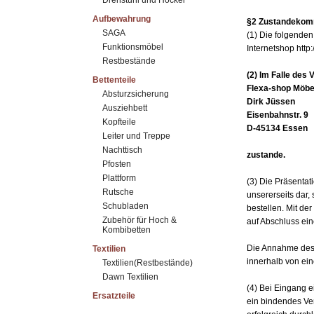
Drehstuhl und Hocker
Aufbewahrung
§2 Zustandekomm
SAGA
(1) Die folgende
Funktionsmöbel
Internetshop http
Restbestände
(2) Im Falle des
Bettenteile
Flexa-shop Möbe
Absturzsicherung
Dirk Jüssen
Ausziehbett
Eisenbahnstr. 9
Kopfteile
D-45134 Essen
Leiter und Treppe
Nachttisch
zustande.
Pfosten
Plattform
(3) Die Präsentat
Rutsche
unsererseits dar,
Schubladen
bestellen. Mit de
Zubehör für Hoch &
auf Abschluss ein
Kombibetten
Die Annahme des A
Textilien
innerhalb von ein
Textilien(Restbestände)
Dawn Textilien
(4) Bei Eingang e
Ersatzteile
ein bindendes Ve