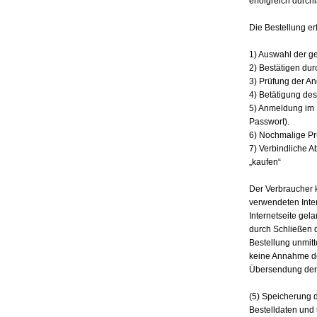
erfolgreich durchl
Die Bestellung erf
1) Auswahl der 
2) Bestätigen dur
3) Prüfung der A
4) Betätigung des
5) Anmeldung im 
Passwort).
6) Nochmalige Pr
7) Verbindliche A
„kaufen“
Der Verbraucher 
verwendeten Inte
Internetseite gel
durch Schließen 
Bestellung unmitt
keine Annahme des
Übersendung der 
(5) Speicherung d
Bestelldaten und 