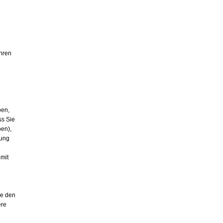
Ihren
ben,
ss Sie
ben),
lung
 mit
ie den
ere