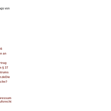
ags von
36
te an
rtrag
m § 37
ntrums
er.deDie
x.cfm?
pressum
ufsrecht