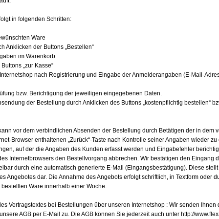
äuft.
olgt in folgenden Schritten:
gewünschten Ware
ch Anklicken der Buttons „Bestellen“
ngaben im Warenkorb
 Buttons „zur Kasse“
Internetshop nach Registrierung und Eingabe der Anmelderangaben (E-Mail-Adre
üfung bzw. Berichtigung der jeweiligen eingegebenen Daten.
bsendung der Bestellung durch Anklicken des Buttons „kostenpflichtig bestellen“ bz
kann vor dem verbindlichen Absenden der Bestellung durch Betätigen der in dem 
rnet-Browser enthaltenen „Zurück“-Taste nach Kontrolle seiner Angaben wieder zu 
angen, auf der die Angaben des Kunden erfasst werden und Eingabefehler berichti
des Internetbrowsers den Bestellvorgang abbrechen. Wir bestätigen den Eingang d
elbar durch eine automatisch generierte E-Mail (Eingangsbestätigung). Diese stell
 Angebotes dar. Die Annahme des Angebots erfolgt schriftlich, in Textform oder d
bestellten Ware innerhalb einer Woche.
es Vertragstextes bei Bestellungen über unseren Internetshop : Wir senden Ihnen 
unsere AGB per E-Mail zu. Die AGB können Sie jederzeit auch unter http://www.flex