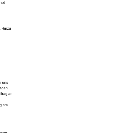
net
. Hinzu
n uns
tagen.
ftrag an
ag am