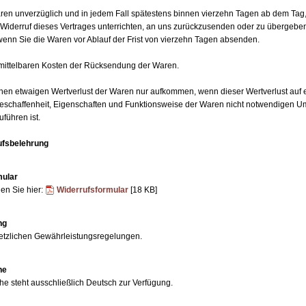
ren unverzüglich und in jedem Fall spätestens binnen vierzehn Tagen ab dem Tag
 Widerruf dieses Vertrages unterrichten, an uns zurückzusenden oder zu übergeben
, wenn Sie die Waren vor Ablauf der Frist von vierzehn Tagen absenden.
nmittelbaren Kosten der Rücksendung der Waren.
inen etwaigen Wertverlust der Waren nur aufkommen, wenn dieser Wertverlust auf 
Beschaffenheit, Eigenschaften und Funktionsweise der Waren nicht notwendigen 
uführen ist.
ufsbelehrung
mular
en Sie hier:
Widerrufsformular
[18 KB]
ng
setzlichen Gewährleistungsregelungen.
he
he steht ausschließlich Deutsch zur Verfügung.