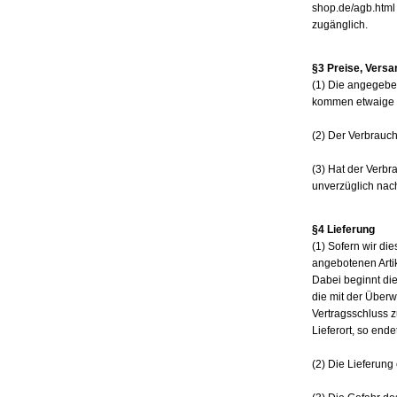
shop.de/agb.html 
zugänglich.
§3 Preise, Versan
(1) Die angegeben
kommen etwaige 
(2) Der Verbrauch
(3) Hat der Verbr
unverzüglich nach
§4 Lieferung
(1) Sofern wir di
angebotenen Artik
Dabei beginnt die
die mit der Über
Vertragsschluss z
Lieferort, so end
(2) Die Lieferung 