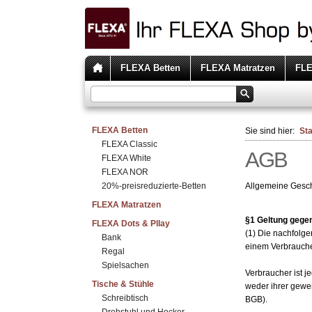
FLEXA Betten
FLEXA Matratzen
FLE
FLEXA Betten
Sie sind hier:
Sta
FLEXA Classic
AGB
FLEXA White
FLEXA NOR
20%-preisreduzierte-Betten
Allgemeine Gesch
FLEXA Matratzen
§1 Geltung gege
FLEXA Dots & Pllay
(1) Die nachfolg
Bank
einem Verbraucher
Regal
Spielsachen
Verbraucher ist j
Tische & Stühle
weder ihrer gewer
Schreibtisch
BGB).