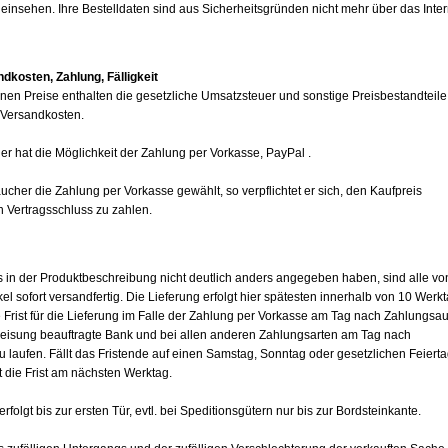
einsehen. Ihre Bestelldaten sind aus Sicherheitsgründen nicht mehr über das Inter
dkosten, Zahlung, Fälligkeit
en Preise enthalten die gesetzliche Umsatzsteuer und sonstige Preisbestandteile
Versandkosten.
er hat die Möglichkeit der Zahlung per Vorkasse, PayPal .
aucher die Zahlung per Vorkasse gewählt, so verpflichtet er sich, den Kaufpreis
 Vertragsschluss zu zahlen.
es in der Produktbeschreibung nicht deutlich anders angegeben haben, sind alle vo
el sofort versandfertig. Die Lieferung erfolgt hier spätesten innerhalb von 10 Werk
 Frist für die Lieferung im Falle der Zahlung per Vorkasse am Tag nach Zahlungsau
weisung beauftragte Bank und bei allen anderen Zahlungsarten am Tag nach
u laufen. Fällt das Fristende auf einen Samstag, Sonntag oder gesetzlichen Feiert
et die Frist am nächsten Werktag.
erfolgt bis zur ersten Tür, evtl. bei Speditionsgütern nur bis zur Bordsteinkante.