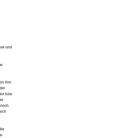
sse und
w.
von ihm
der
gen bzw.
er
t noch
urch
die
a-