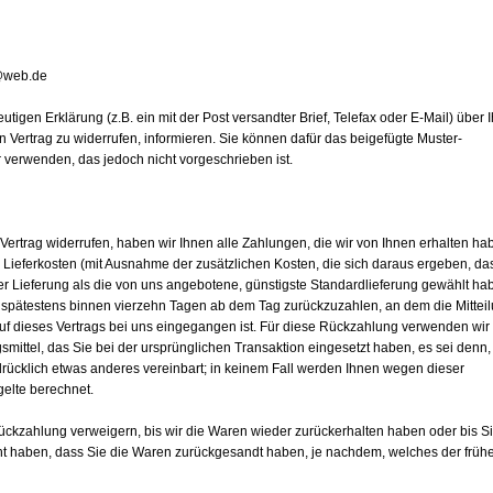
@web.de
eutigen Erklärung (z.B. ein mit der Post versandter Brief, Telefax oder E-Mail) über 
n Vertrag zu widerrufen, informieren. Sie können dafür das beigefügte Muster-
 verwenden, das jedoch nicht vorgeschrieben ist.
ertrag widerrufen, haben wir Ihnen alle Zahlungen, die wir von Ihnen erhalten ha
r Lieferkosten (mit Ausnahme der zusätzlichen Kosten, die sich daraus ergeben, da
er Lieferung als die von uns angebotene, günstigste Standardlieferung gewählt ha
 spätestens binnen vierzehn Tagen ab dem Tag zurückzuzahlen, an dem die Mittei
uf dieses Vertrags bei uns eingegangen ist. Für diese Rückzahlung verwenden wir
mittel, das Sie bei der ursprünglichen Transaktion eingesetzt haben, es sei denn,
rücklich etwas anderes vereinbart; in keinem Fall werden Ihnen wegen dieser
elte berechnet.
ückzahlung verweigern, bis wir die Waren wieder zurückerhalten haben oder bis S
t haben, dass Sie die Waren zurückgesandt haben, je nachdem, welches der früh