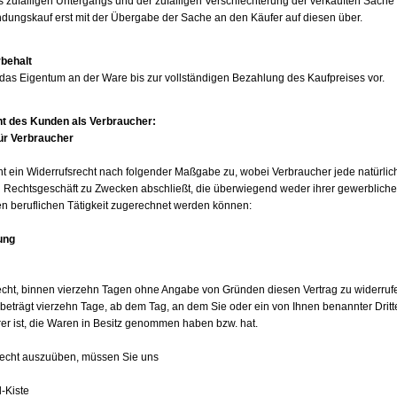
s zufälligen Untergangs und der zufälligen Verschlechterung der verkauften Sache
dungskauf erst mit der Übergabe der Sache an den Käufer auf diesen über.
behalt
das Eigentum an der Ware bis zur vollständigen Bezahlung des Kaufpreises vor.
ht des Kunden als Verbraucher:
ür Verbraucher
ht ein Widerrufsrecht nach folgender Maßgabe zu, wobei Verbraucher jede natürlic
in Rechtsgeschäft zu Zwecken abschließt, die überwiegend weder ihrer gewerblich
en beruflichen Tätigkeit zugerechnet werden können:
ung
cht, binnen vierzehn Tagen ohne Angabe von Gründen diesen Vertrag zu widerruf
t beträgt vierzehn Tage, ab dem Tag, an dem Sie oder ein von Ihnen benannter Dritte
rer ist, die Waren in Besitz genommen haben bzw. hat.
recht auszuüben, müssen Sie uns
-Kiste