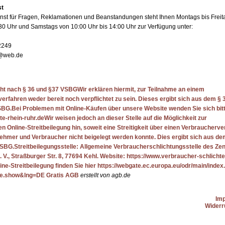
st
st für Fragen, Reklamationen und Beanstandungen steht Ihnen Montags bis Freit
30 Uhr und Samstags von 10:00 Uhr bis 14:00 Uhr zur Verfügung unter:
2249
s@web.de
cht nach § 36 und §37 VSBGWir erklären hiermit, zur Teilnahme an einem
verfahren weder bereit noch verpflichtet zu sein. Dieses ergibt sich aus dem § 
SBG.Bei Problemen mit Online-Käufen über unsere Website wenden Sie sich bit
e-rhein-ruhr.deWir weisen jedoch an dieser Stelle auf die Möglichkeit zur
n Online-Streitbeilegung hin, soweit eine Streitigkeit über einen Verbraucherve
hmer und Verbraucher nicht beigelegt werden konnte. Dies ergibt sich aus de
SBG.Streitbeilegungsstelle: Allgemeine Verbraucherschlichtungsstelle des Ze
. V., Straßburger Str. 8, 77694 Kehl. Website: https://www.verbraucher-schlicht
line-Streitbeilegung finden Sie hier https://webgate.ec.europa.eu/odr/main/inde
e.show&lng=DE Gratis AGB
erstellt von agb.de
Im
Widerr