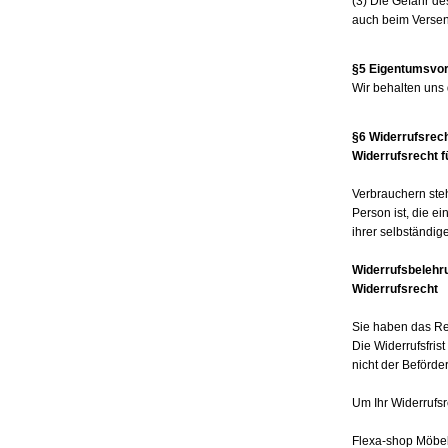
(3) Die Gefahr de
auch beim Versen
§5 Eigentumsvor
Wir behalten uns 
§6 Widerrufsrec
Widerrufsrecht f
Verbrauchern ste
Person ist, die e
ihrer selbständig
Widerrufsbelehr
Widerrufsrecht
Sie haben das Re
Die Widerrufsfris
nicht der Beförde
Um Ihr Widerrufs
Flexa-shop Möbel