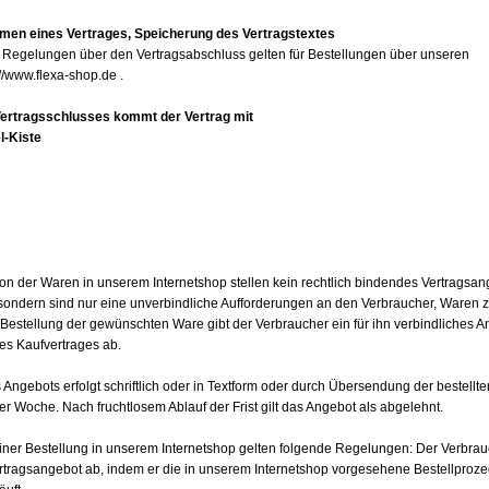
en eines Vertrages, Speicherung des Vertragstextes
n Regelungen über den Vertragsabschluss gelten für Bestellungen über unseren
://www.flexa-shop.de .
 Vertragsschlusses kommt der Vertrag mit
l-Kiste
ion der Waren in unserem Internetshop stellen kein rechtlich bindendes Vertragsa
 sondern sind nur eine unverbindliche Aufforderungen an den Verbraucher, Waren 
r Bestellung der gewünschten Ware gibt der Verbraucher ein für ihn verbindliches 
es Kaufvertrages ab.
ngebots erfolgt schriftlich oder in Textform oder durch Übersendung der bestellt
er Woche. Nach fruchtlosem Ablauf der Frist gilt das Angebot als abgelehnt.
iner Bestellung in unserem Internetshop gelten folgende Regelungen: Der Verbrau
rtragsangebot ab, indem er die in unserem Internetshop vorgesehene Bestellproze