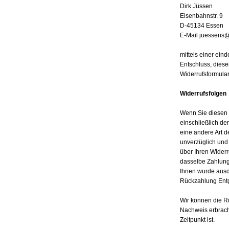
Dirk Jüssen
Eisenbahnstr. 9
D-45134 Essen
E-Mail juessens
mittels einer eind
Entschluss, diese
Widerrufsformular
Widerrufsfolgen
Wenn Sie diesen V
einschließlich de
eine andere Art d
unverzüglich und
über Ihren Widerr
dasselbe Zahlungs
Ihnen wurde ausd
Rückzahlung Entg
Wir können die R
Nachweis erbrach
Zeitpunkt ist.