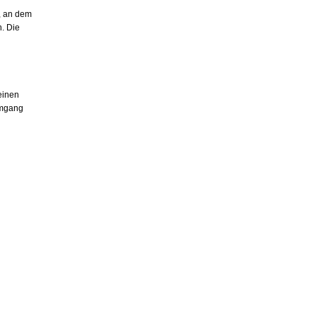
, an dem
. Die
einen
Umgang