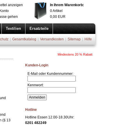
ettel anzeigen
In Ihrem Warenkorb:
Konto
0
Artikel
asse gehen
0,00
EUR
Textilien
Ersatzteile
chutz
|
Gesamtkatalog
|
Versandkosten
|
Sitemap
|
Hilfe
Kunden-Login
E-Mail oder Kundennummer:
Kennwort:
 und
Hotline
gend
Hotline Essen 12.00-18.30Uhr:
n (§ 13
0201 482249